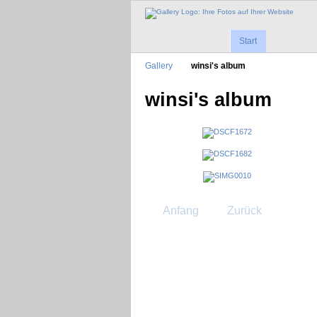
Start
Gallery
winsi's album
winsi's album
Anfang
Zurück