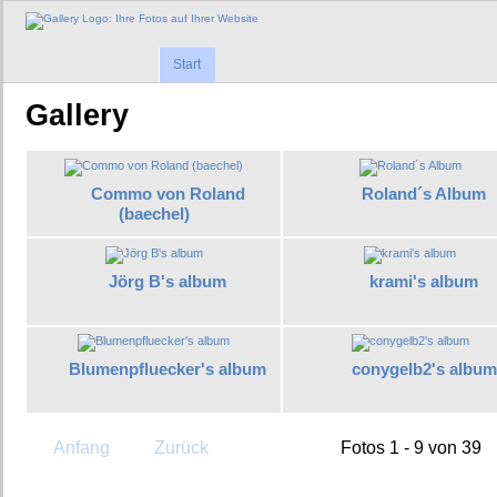
Start
Gallery
Commo von Roland
Roland´s Album
(baechel)
Jörg B's album
krami's album
Blumenpfluecker's album
conygelb2's album
Anfang
Zurück
Fotos 1 - 9 von 39