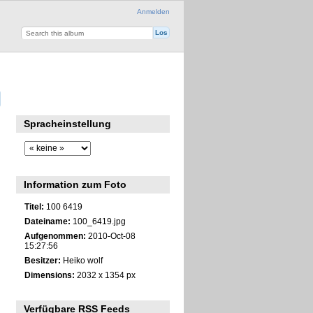
Anmelden
Spracheinstellung
Information zum Foto
Titel:
100 6419
Dateiname:
100_6419.jpg
Aufgenommen:
2010-Oct-08
15:27:56
Besitzer:
Heiko wolf
Dimensions:
2032 x 1354 px
Verfügbare RSS Feeds