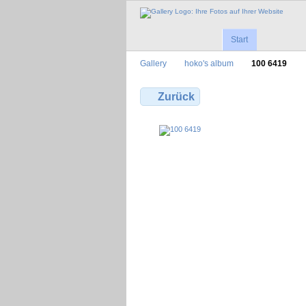
Start
Gallery
hoko's album
100 6419
Zurück