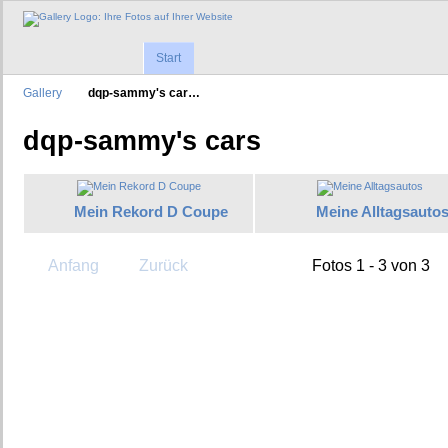
Start
Gallery
dqp-sammy's car…
dqp-sammy's cars
Mein Rekord D Coupe
Meine Alltagsauto
Anfang
Zurück
Fotos 1 - 3 von 3