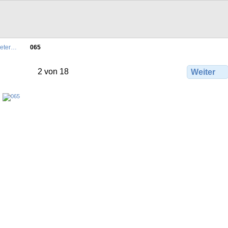
meter…
065
2 von 18
Weiter