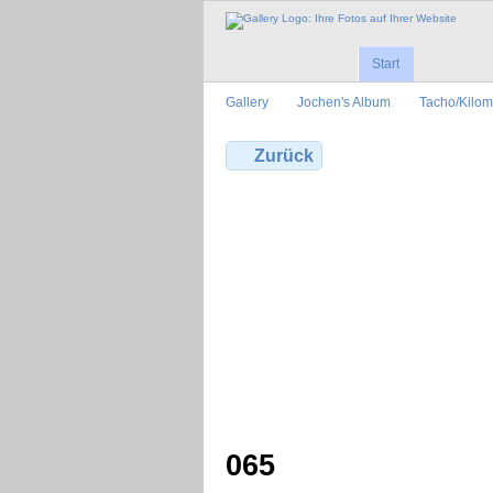
Start
Gallery
Jochen's Album
Tacho/Kilo
Zurück
065