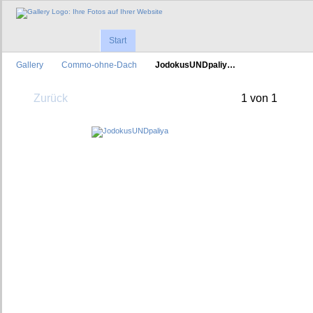
Start
Gallery
Commo-ohne-Dach
JodokusUNDpaliy…
Zurück
1 von 1