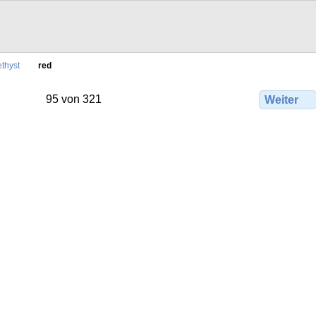
thyst
red
95 von 321
Weiter