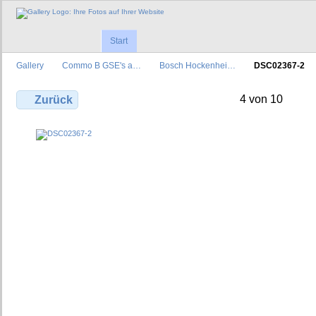
Start
Gallery
Commo B GSE's a…
Bosch Hockenhei…
DSC02367-2
4 von 10
Zurück